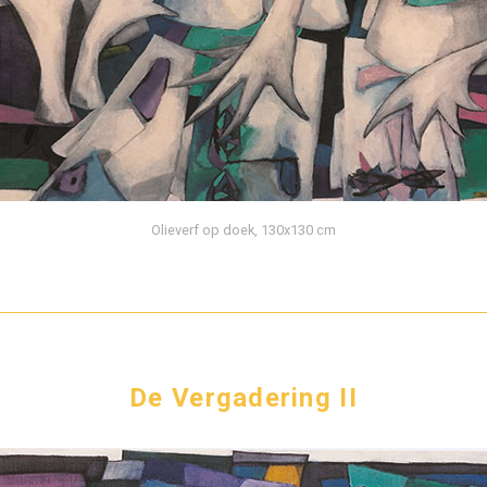
Olieverf op doek, 130x130 cm
De Vergadering II